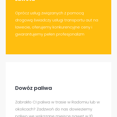
Oprócz usług związanych z pomocą
drogową świadczy usługi transportu aut na
lawecie, oferujemy konkurencyjne ceny i
gwarantujemy pełen profesjonalizm
Dowóz paliwa
Zabrakło CI paliwa w trasie w Radomiu lub w
okolicach? Zadzwoń do nas dowieziemy
paliwo we wskazane miejsce nawet w 10