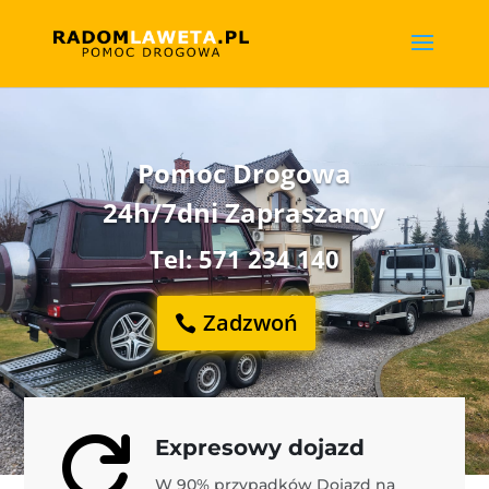
Pomoc Drogowa
24h/7dni Zapraszamy
Tel: 571 234 140
Zadzwoń

Expresowy dojazd
W 90% przypadków Dojazd na