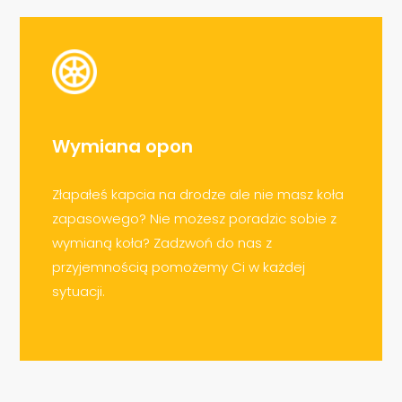
Wymiana opon
Złapałeś kapcia na drodze ale nie masz koła
zapasowego? Nie możesz poradzic sobie z
wymianą koła? Zadzwoń do nas z
przyjemnością pomożemy Ci w każdej
sytuacji.