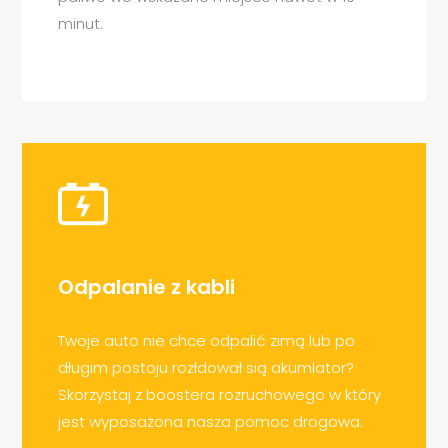
minut.
Odpalanie z kabli
Twoje auto nie chce odpalić zimą lub po
długim postoju rozłdował sią akumlator?
Skorzystaj z boostera rozruchowego w który
jest wyposażona nasza pomoc drogowa.