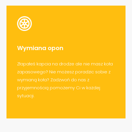
Wymiana opon
Złapałeś kapcia na drodze ale nie masz koła
zapasowego? Nie możesz poradzic sobie z
wymianą koła? Zadzwoń do nas z
przyjemnością pomożemy Ci w każdej
sytuacji.