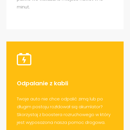
minut.
Odpalanie z kabli
Twoje auto nie chce odpalić zimą lub po
długim postoju rozłdował sią akumlator?
Skorzystaj z boostera rozruchowego w który
jest wyposażona nasza pomoc drogowa.