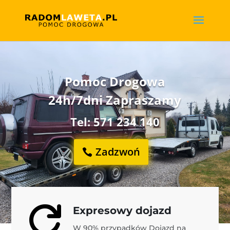
Pomoc Drogowa
24h/7dni Zapraszamy
Tel: 571 234 140
Zadzwoń

Expresowy dojazd
W 90% przypadków Dojazd na