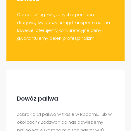
Oprócz usług związanych z pomocą
drogową świadczy usługi transportu aut na
lawecie, oferujemy konkurencyjne ceny i
gwarantujemy pełen profesjonalizm
Dowóz paliwa
Zabrakło CI paliwa w trasie w Radomiu lub w
okolicach? Zadzwoń do nas dowieziemy
paliwo we wskazane miejsce nawet w 10